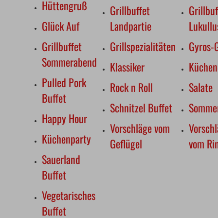
Hüttengruß
Grillbuffet
Grillbuf
Glück Auf
Landpartie
Lukullu
Grillbuffet
Grillspezialitäten
Gyros-G
Sommerabend
Klassiker
Küchen
Pulled Pork
Rock n Roll
Salate
Buffet
Schnitzel Buffet
Somme
Happy Hour
Vorschläge vom
Vorsch
Küchenparty
Geflügel
vom Ri
Sauerland
Buffet
Vegetarisches
Buffet