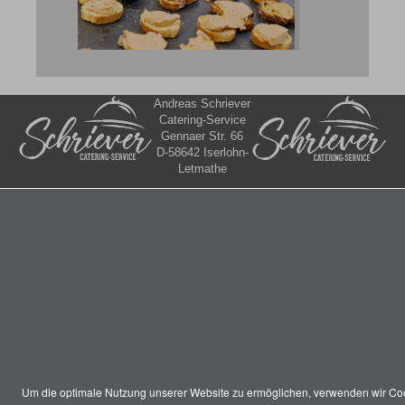
Andreas Schriever
Catering-Service
Gennaer Str. 66
D-58642 Iserlohn-
Letmathe
Telefon +49 [0]
2374 – 50 83 36
Mobil +49 [0] 170
– 81 67 64 5
Telefax +49 [0]
2374 – 92 03 13
Um die optimale Nutzung unserer Website zu ermöglichen, verwenden wir Co