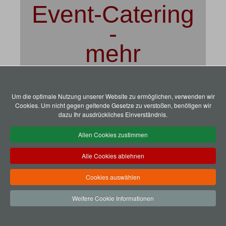
Event-Catering
-
mehr
Andreas Schriever
Um die optimale Nutzung unserer Website zu ermöglichen, verwenden wir
Catering-Service
Cookies. Um nicht gegen geltende Gesetze zu verstoßen, benötigen wir
Gennaer Str. 66
dazu Ihr ausdrückliches Einverständnis.
D-58642 Iserlohn-
Letmathe
Allen Cookies zustimmen
Telefon +49 [0]
2374 – 50 83 36
Alle Cookies ablehnen
Mobil +49 [0] 170
– 81 67 64 5
Cookies auswählen
Telefax +49 [0]
2374 – 92 03 13
Weitere Cookie Informationen